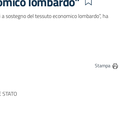
nomico lombardo”
i a sostegno del tessuto economico lombardo”, ha
in
osta elettronica
Stampa
E STATO