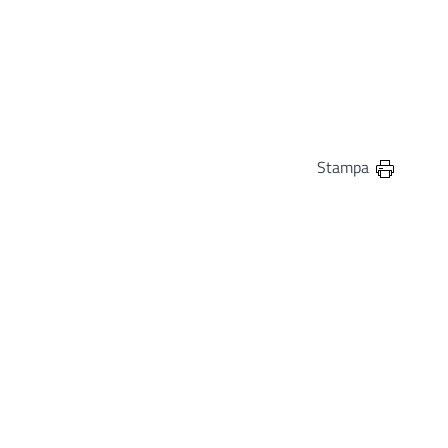
in
osta elettronica
Stampa