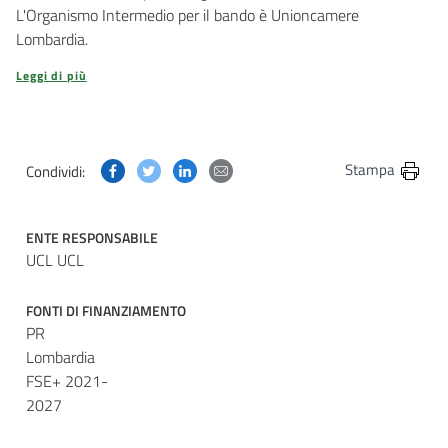
L'Organismo Intermedio per il bando è Unioncamere
Lombardia.
Leggi di più
Condividi questa pagina su Facebook
Condividi questa pagina su Twitter
Condividi questa pagina su Linkedin
Condividi questa pagina via post
Stampa
Condividi:
ENTE RESPONSABILE
UCL UCL
FONTI DI FINANZIAMENTO
PR
Lombardia
FSE+ 2021-
2027