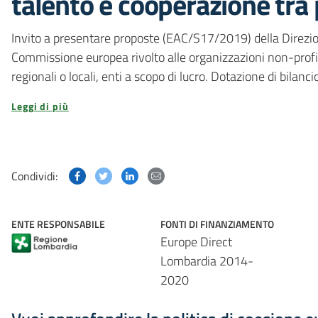
talento e cooperazione tra p
Invito a presentare proposte (EAC/S17/2019) della Direzion
Commissione europea rivolto alle organizzazioni non-profit 
regionali o locali, enti a scopo di lucro. Dotazione di bi
Leggi di più
Condividi questa pagina su Facebook
Condividi questa pagina su Twitter
Condividi questa pagina su Linked
Condividi questa pagina via p
Condividi:
ENTE RESPONSABILE
FONTI DI FINANZIAMENTO
Europe Direct
Lombardia 2014-
2020