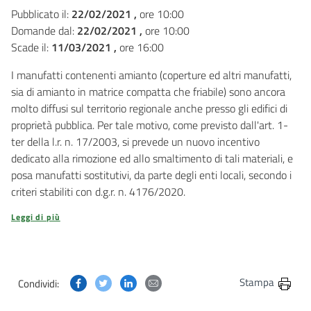
Pubblicato il:
22/02/2021 ,
ore 10:00
Domande dal:
22/02/2021 ,
ore 10:00
Scade il:
11/03/2021 ,
ore 16:00
I manufatti contenenti amianto (coperture ed altri manufatti,
sia di amianto in matrice compatta che friabile) sono ancora
molto diffusi sul territorio regionale anche presso gli edifici di
proprietà pubblica. Per tale motivo, come previsto dall'art. 1-
ter della l.r. n. 17/2003, si prevede un nuovo incentivo
dedicato alla rimozione ed allo smaltimento di tali materiali, e
posa manufatti sostitutivi, da parte degli enti locali, secondo i
criteri stabiliti con d.g.r. n. 4176/2020.
Leggi di più
Condividi questa pagina su Facebook
Condividi questa pagina su Twitter
Condividi questa pagina su Linkedin
Condividi questa pagina via post
Stampa
Condividi: