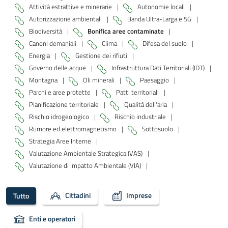
Attività estrattive e minerarie
|
Autonomie locali
|
Autorizzazione ambientali
|
Banda Ultra-Larga e 5G
|
Biodiversità
|
Bonifica aree contaminate
|
Canoni demaniali
|
Clima
|
Difesa del suolo
|
Energia
|
Gestione dei rifiuti
|
Governo delle acque
|
Infrastruttura Dati Territoriali (IDT)
|
Montagna
|
Oli minerali
|
Paesaggio
|
Parchi e aree protette
|
Patti territoriali
|
Pianificazione territoriale
|
Qualità dell'aria
|
Rischio idrogeologico
|
Rischio industriale
|
Rumore ed elettromagnetismo
|
Sottosuolo
|
Strategia Aree Interne
|
Valutazione Ambientale Strategica (VAS)
|
Valutazione di Impatto Ambientale (VIA)
|
Cittadini
Imprese
Tutto
Enti e operatori