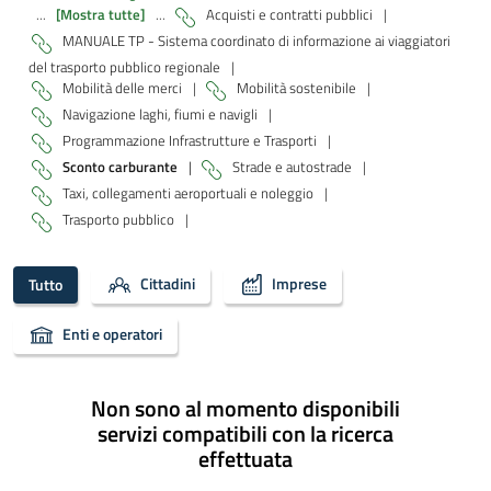
...
[Mostra tutte]
...
Acquisti e contratti pubblici
|
MANUALE TP - Sistema coordinato di informazione ai viaggiatori
del trasporto pubblico regionale
|
Mobilità delle merci
|
Mobilità sostenibile
|
Navigazione laghi, fiumi e navigli
|
Programmazione Infrastrutture e Trasporti
|
Sconto carburante
|
Strade e autostrade
|
Taxi, collegamenti aeroportuali e noleggio
|
Trasporto pubblico
|
Cittadini
Imprese
Tutto
Enti e operatori
Non sono al momento disponibili
servizi compatibili con la ricerca
effettuata