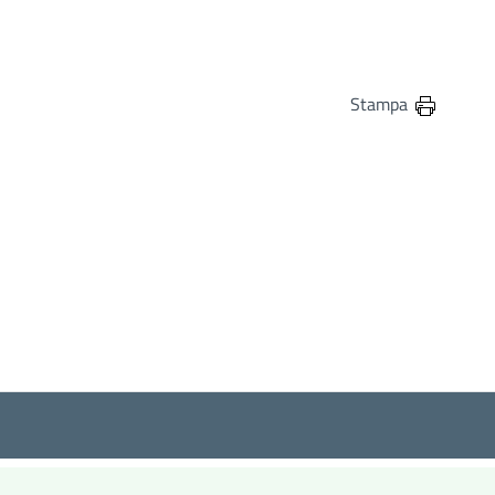
in
osta elettronica
Stampa