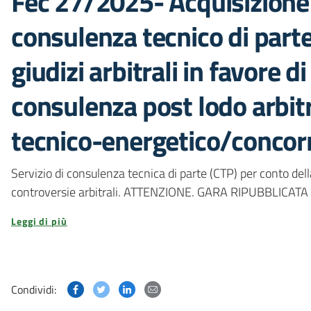
Fec 27/2025- Acquisizione d
consulenza tecnico di parte
giudizi arbitrali in favore 
consulenza post lodo arbit
tecnico-energetico/concor
Servizio di consulenza tecnica di parte (CTP) per conto del
controversie arbitrali. ATTENZIONE. GARA RIPUBBLIC
Leggi di più
Condividi questa pagina su Facebook
Condividi questa pagina su Twitter
Condividi questa pagina su Linked
Condividi questa pagina via p
Condividi: