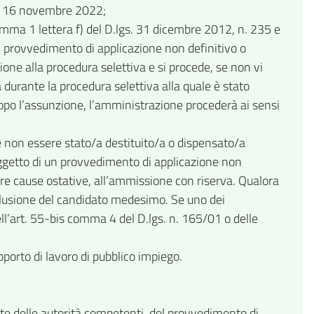
CNL 16 novembre 2022;
omma 1 lettera f) del D.lgs. 31 dicembre 2012, n. 235 e
i un provvedimento di applicazione non definitivo o
one alla procedura selettiva e si procede, se non vi
 durante la procedura selettiva alla quale è stato
opo l’assunzione, l’amministrazione procederà ai sensi
 non essere stato/a destituito/a o dispensato/a
oggetto di un provvedimento di applicazione non
tre cause ostative, all’ammissione con riserva. Qualora
sclusione del candidato medesimo. Se uno dei
ll’art. 55-bis comma 4 del D.lgs. n. 165/01 o delle
pporto di lavoro di pubblico impiego.
parte delle autorità competenti, del provvedimento di