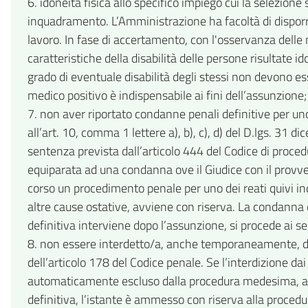
6. idoneità fisica allo specifico impiego cui la selezione 
inquadramento. L’Amministrazione ha facoltà di disporre
lavoro. In fase di accertamento, con l'osservanza delle no
caratteristiche della disabilità delle persone risultate i
grado di eventuale disabilità degli stessi non devono esse
medico positivo è indispensabile ai fini dell’assunzione;
7. non aver riportato condanne penali definitive per un
all’art. 10, comma 1 lettere a), b), c), d) del D.lgs. 31 d
sentenza prevista dall’articolo 444 del Codice di procedu
equiparata ad una condanna ove il Giudice con il provve
corso un procedimento penale per uno dei reati quivi in
altre cause ostative, avviene con riserva. La condanna 
definitiva interviene dopo l’assunzione, si procede ai 
8. non essere interdetto/a, anche temporaneamente, dai p
dell’articolo 178 del Codice penale. Se l’interdizione da
automaticamente escluso dalla procedura medesima, anc
definitiva, l’istante è ammesso con riserva alla procedu