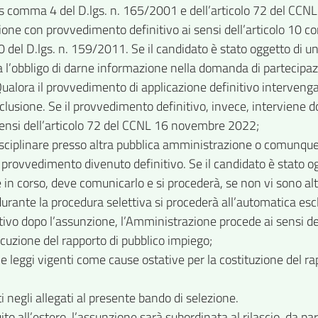
bis comma 4 del D.lgs. n. 165/2001 e dell’articolo 72 del C
one con provvedimento definitivo ai sensi dell’articolo 10 c
lo 70 del D.lgs. n. 159/2011. Se il candidato è stato oggetto d
 l’obbligo di darne informazione nella domanda di partecipazi
ualora il provvedimento di applicazione definitivo intervenga
lusione. Se il provvedimento definitivo, invece, interviene d
sensi dell’articolo 72 del CCNL 16 novembre 2022;
sciplinare presso altra pubblica amministrazione o comunque
 provvedimento divenuto definitivo. Se il candidato è stato 
 in corso, deve comunicarlo e si procederà, se non vi sono al
durante la procedura selettiva si procederà all’automatica e
tivo dopo l’assunzione, l’Amministrazione procede ai sensi de
ecuzione del rapporto di pubblico impiego;
le leggi vigenti come cause ostative per la costituzione del ra
ti negli allegati al presente bando di selezione.
uito all’estero, l’assunzione sarà subordinata al rilascio, da 