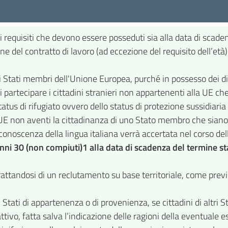
i requisiti che devono essere posseduti sia alla data di scaden
ne del contratto di lavoro (ad eccezione del requisito dell’età)
 Stati membri dell'Unione Europea, purché in possesso dei dirit
di partecipare i cittadini stranieri non appartenenti alla UE c
status di rifugiato ovvero dello status di protezione sussidiar
 UE non aventi la cittadinanza di uno Stato membro che siano tit
onoscenza della lingua italiana verrà accertata nel corso del
 anni 30 (non compiuti)1 alla data di scadenza del termine s
trattandosi di un reclutamento su base territoriale, come pre
i Stati di appartenenza o di provenienza, se cittadini di altri St
ttivo, fatta salva l’indicazione delle ragioni della eventuale e