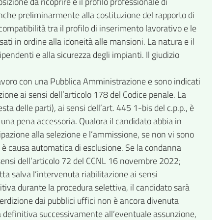
sizione da ricoprire e il profilo professionale di
nche preliminarmente alla costituzione del rapporto di
ompatibilità tra il profilo di inserimento lavorativo e le
ati in ordine alla idoneità alle mansioni. La natura e il
pendenti e alla sicurezza degli impianti. Il giudizio
 lavoro con una Pubblica Amministrazione e sono indicati
azione ai sensi dell’articolo 178 del Codice penale. La
delle parti), ai sensi dell’art. 445 1-bis del c.p.p., è
 una pena accessoria. Qualora il candidato abbia in
ipazione alla selezione e l’ammissione, se non vi sono
a, è causa automatica di esclusione. Se la condanna
i sensi dell’articolo 72 del CCNL 16 novembre 2022;
a salva l’intervenuta riabilitazione ai sensi
itiva durante la procedura selettiva, il candidato sarà
izione dai pubblici uffici non è ancora divenuta
via definitiva successivamente all’eventuale assunzione,