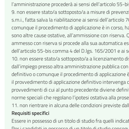
l’amministrazione procederà ai sensi dell’articolo 55-
9. non essere stato/a sottoposto/a a misure di prevenzi
s.m.i., fatta salva la riabilitazione ai sensi dell’artico
comunque il procedimento di applicazione è in corso, ha
sono altre cause ostative, all’ammissione con riserva. Q
ammesso con riserva si procede alla sua automatica esc
dell’articolo 55-bis comma 4 del D.lgs. 165/2001 e ai 
10. non essere stato/a sottoposto/a a licenziamento di
dall’impiego presso altra amministrazione pubblica con
definitivo o comunque il procedimento di applicazione è
il provvedimento di applicazione definitivo intervenga 
provvedimenti di cui al punto precedente diviene defini
norme speciali che regolano l’ipotesi ostativa alla pros
11. non rientrare in alcuna delle condizioni previste dal
Requisiti specifici
Essere in possesso di un titolo di studio fra quelli indica
Per i candidati in possesso di un titolo di studio conseg