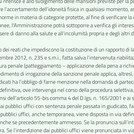
si riferisce e allo svolgimento delle mansioni previste per la po
 l’accertamento dell’idoneità fisica in qualsiasi momento, a
rme in materia di categorie protette, al fine di verificare la c
donee, l'Amministrazione potrà sottoporre a verifica gli interess
re di danno alla salute e all’incolumità propria e degli altri di
o dei reati che impediscono la costituzione di un rapporto di
icembre 2012, n. 235 e s.m.i., fatta salva l’intervenuta riabilit
ra penale (patteggiamento – applicazione della pena a richiesta 
dimento di irrogazione della sanzione penale applica, altresì,
dicati ha l’obbligo di farne menzione nella domanda di partec
definitiva, ove intervenga nel corso della procedura selettiv
sensi dell’articolo 55-bis comma 4 del D.lgs. n. 165/2001 e a
ubblici uffici con sentenza penale passata in giudicato, fatt
i pubblici uffici, anche temporanea, viene disposta in via defin
he se precedentemente ammesso. Se la pronuncia sull’interd
ra. Se l’interdizione dai pubblici uffici viene pronunciata in 