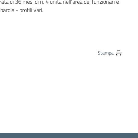
ta di 36 mesi di n. 4 unità nell'area dei funzionari e
rdia - profili vari.
in
osta elettronica
Stampa