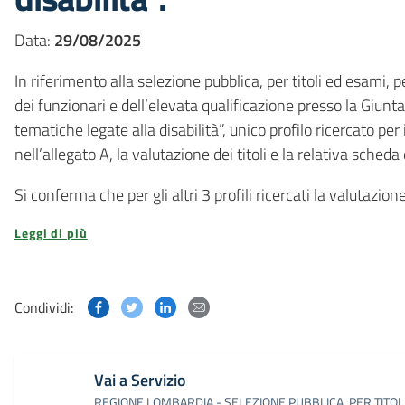
Data:
29/08/2025
In riferimento alla selezione pubblica, per titoli ed esami,
dei funzionari e dell’elevata qualificazione presso la Giunta
tematiche legate alla disabilità”, unico profilo ricercato per
nell’allegato A, la valutazione dei titoli e la relativa sche
Si conferma che per gli altri 3 profili ricercati la valutazion
Leggi di più
Condividi questa pagina su Facebook
Condividi questa pagina su Twitter
Condividi questa pagina su Linked
Condividi questa pagina via p
Condividi:
Vai a Servizio
REGIONE LOMBARDIA - SELEZIONE PUBBLICA, PER TITOLI