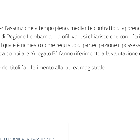
 per l’assunzione a tempo pieno, mediante contratto di apprendi
 di Regione Lombardia – profili vari, si chiarisce che con rifer
 il quale è richiesto come requisito di partecipazione il posses
da da compilare “Allegato B” fanno riferimento alla valutazione 
e dei titoli fa riferimento alla laurea magistrale.
in
osta elettronica
 ED ESAMI, PER L’ASSUNZIONE