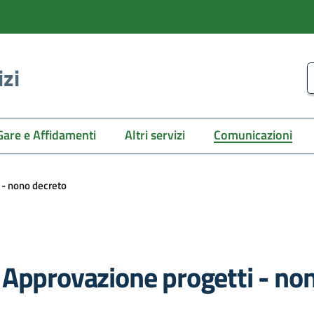
izi
C
Gare e Affidamenti
Altri servizi
Comunicazioni
i - nono decreto
o - Approvazione progetti - n