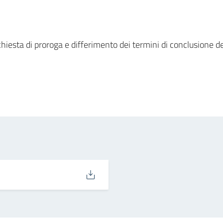
chiesta di proroga e differimento dei termini di conclusione 
in
osta elettronica
3