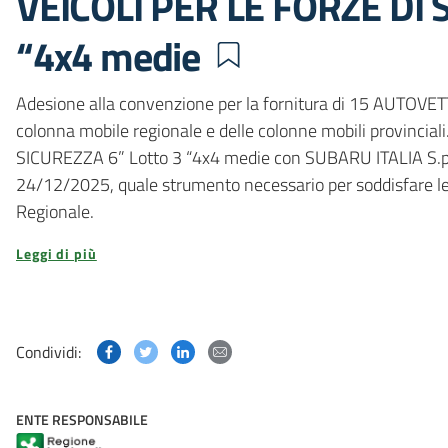
VEICOLI PER LE FORZE DI S
“4x4 medie
Adesione alla convenzione per la fornitura di 15 AUTOVET
colonna mobile regionale e delle colonne mobili provinci
SICUREZZA 6” Lotto 3 “4x4 medie con SUBARU ITALIA S.p.A.
24/12/2025, quale strumento necessario per soddisfare le 
Regionale.
Leggi di più
Condividi questa pagina su Facebook
Condividi questa pagina su Twitter
Condividi questa pagina su Linked
Condividi questa pagina via p
Condividi:
ENTE RESPONSABILE