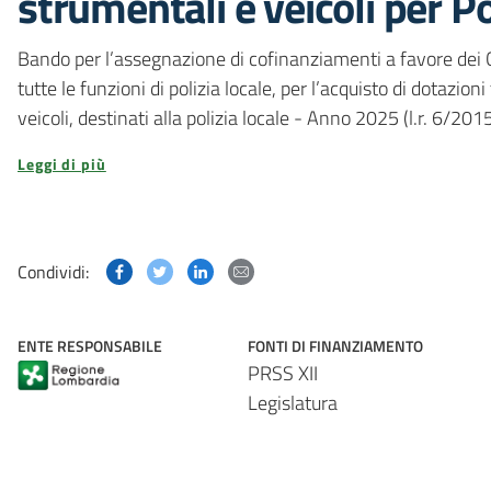
strumentali e veicoli per P
Bando per l’assegnazione di cofinanziamenti a favore dei 
tutte le funzioni di polizia locale, per l’acquisto di dotazi
veicoli, destinati alla polizia locale - Anno 2025 (l.r. 6/201
Leggi di più
Condividi questa pagina su Facebook
Condividi questa pagina su Twitter
Condividi questa pagina su Linked
Condividi questa pagina via p
Condividi:
ENTE RESPONSABILE
FONTI DI FINANZIAMENTO
PRSS XII
Legislatura