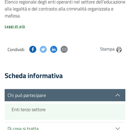
Elenco regionale degli enti operanti nel settore dell’educazione
alla legalità e del contrasto alla criminalità organizzata e
mafiosa
Leggi di più
Condividi questa pagina su Facebook
Condividi questa pagina su Twitter
Condividi questa pagina su Linkedin
Condividi questa pagina via post
Stampa
Condividi:
Scheda informativa
Chi può partecipare
Enti terzo settore
Di cosa si tratta