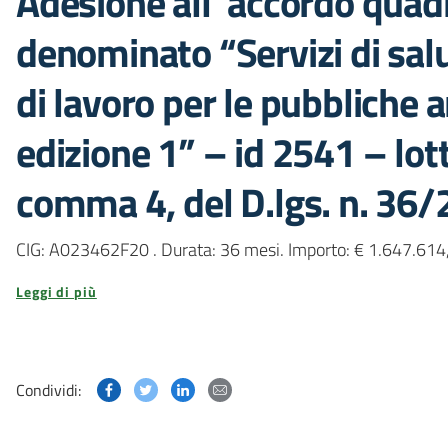
Adesione all’ accordo quadr
denominato “Servizi di salu
di lavoro per le pubbliche 
edizione 1” – id 2541 – lotto
comma 4, del D.lgs. n. 36
CIG: A023462F20 . Durata: 36 mesi. Importo: € 1.647.614,
Leggi di più
Condividi questa pagina su Facebook
Condividi questa pagina su Twitter
Condividi questa pagina su Linked
Condividi questa pagina via p
Condividi: