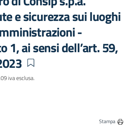
o di Consip s.p.a.
te e sicurezza sui luoghi
amministrazioni -
 1, ai sensi dell’art. 59,
/2023
09 iva esclusa.
in
osta elettronica
Stampa