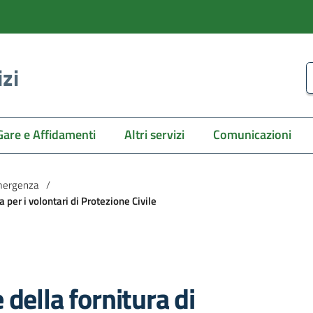
izi
C
Gare e Affidamenti
Altri servizi
Comunicazioni
emergenza
/
 per i volontari di Protezione Civile
della fornitura di