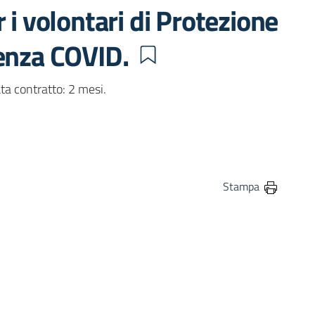
 i volontari di Protezione
genza COVID.
a contratto: 2 mesi.
in
osta elettronica
Stampa