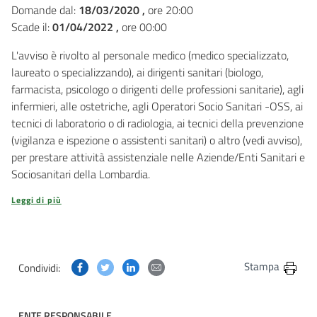
Domande dal:
18/03/2020 ,
ore 20:00
Scade il:
01/04/2022 ,
ore 00:00
L'avviso è rivolto al personale medico (medico specializzato,
laureato o specializzando), ai dirigenti sanitari (biologo,
farmacista, psicologo o dirigenti delle professioni sanitarie), agli
infermieri, alle ostetriche, agli Operatori Socio Sanitari -OSS, ai
tecnici di laboratorio o di radiologia, ai tecnici della prevenzione
(vigilanza e ispezione o assistenti sanitari) o altro (vedi avviso),
per prestare attività assistenziale nelle Aziende/Enti Sanitari e
Sociosanitari della Lombardia.
Leggi di più
Condividi questa pagina su Facebook
Condividi questa pagina su Twitter
Condividi questa pagina su Linkedin
Condividi questa pagina via post
Stampa
Condividi:
ENTE RESPONSABILE