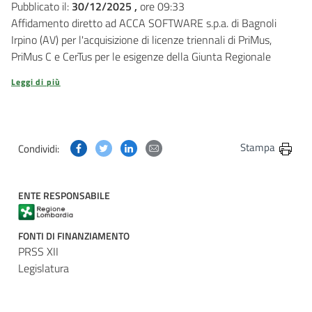
Pubblicato il:
30/12/2025 ,
ore 09:33
Affidamento diretto ad ACCA SOFTWARE s.p.a. di Bagnoli
Irpino (AV) per l'acquisizione di licenze triennali di PriMus,
PriMus C e CerTus per le esigenze della Giunta Regionale
Leggi di più
Condividi questa pagina su Facebook
Condividi questa pagina su Twitter
Condividi questa pagina su Linkedin
Condividi questa pagina via post
Stampa
Condividi:
ENTE RESPONSABILE
FONTI DI FINANZIAMENTO
PRSS XII
Legislatura