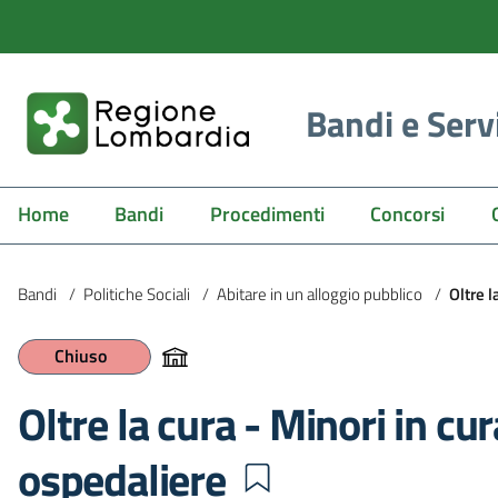
Bandi e Serv
Home
Bandi
Procedimenti
Concorsi
Bandi
/
Politiche Sociali
/
Abitare in un alloggio pubblico
/
Oltre l
Chiuso
Oltre la cura - Minori in cu
ospedaliere