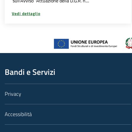
sull'Avviso "Attuazione della D.G.R. n....
Vedi dettaglio
Bandi e Servizi
Privacy
Accessibilità