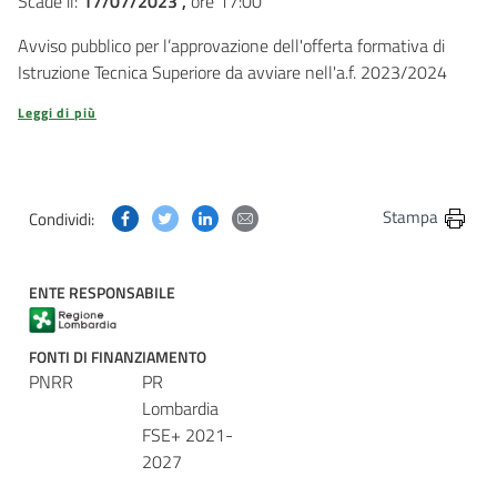
Scade il:
17/07/2023 ,
ore 17:00
Avviso pubblico per l’approvazione dell'offerta formativa di
Istruzione Tecnica Superiore da avviare nell'a.f. 2023/2024
Leggi di più
Condividi questa pagina su Facebook
Condividi questa pagina su Twitter
Condividi questa pagina su Linkedin
Condividi questa pagina via post
Stampa
Condividi:
ENTE RESPONSABILE
FONTI DI FINANZIAMENTO
PNRR
PR
Lombardia
FSE+ 2021-
2027