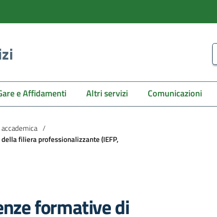
izi
C
Gare e Affidamenti
Altri servizi
Comunicazioni
e accademica
/
della filiera professionalizzante (IEFP,
enze formative di