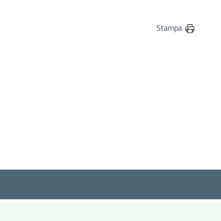
in
osta elettronica
Stampa