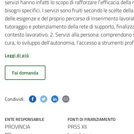
servizi hanno infatti lo scopo di rafforzare l'efficacia dell
bisogni specifici. I servizi sono fruiti secondo le scelte del
delle esigenze e del proprio percorso di inserimento lavorati
tutoraggio e potenziamento della rete di supporto, finalizzat
contesto lavorativo. 2. Servizi alla persona: comprendono su
cura, lo sviluppo dell'autonomia, l'accesso a strumenti profe
Leggi di più
Fai domanda
Condividi questa pagina su Facebook
Condividi questa pagina su Twitter
Condividi questa pagina su Linked
Condividi questa pagina via p
Condividi:
ENTE RESPONSABILE
FONTI DI FINANZIAMENTO
PROVINCIA
PRSS XII