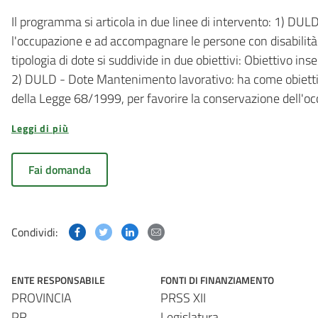
Il programma si articola in due linee di intervento: 1) DUL
l'occupazione e ad accompagnare le persone con disabilità 
tipologia di dote si suddivide in due obiettivi: Obiettivo in
2) DULD - Dote Mantenimento lavorativo: ha come obiettivo 
della Legge 68/1999, per favorire la conservazione dell'oc
Leggi di più
Fai domanda
Condividi questa pagina su Facebook
Condividi questa pagina su Twitter
Condividi questa pagina su Linked
Condividi questa pagina via p
Condividi:
ENTE RESPONSABILE
FONTI DI FINANZIAMENTO
PROVINCIA
PRSS XII
PR
Legislatura