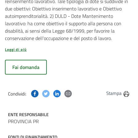
reinserimento lavorativo. Tale tipologia di dote si suddivide in
due obiettivi: Obiettivo inserimento lavorativo e Obiettivo
autoimprenditorialità. 2) DULD - Dote Mantenimento
lavorativo: ha come obiettivo il supporto alla persona con
disabilità, ai sensi della Legge 68/1999, per favorire la
conservazione dell'occupazione e del posto di lavoro.
Leggi di più
Fai domanda
Condividi questa pagina su Facebook
Condividi questa pagina su Twitter
Condividi questa pagina su Linkedin
Condividi questa pagina via post
Stampa
Condividi:
ENTE RESPONSABILE
PROVINCIA PR
FONTI DI FINANZIAMENTO