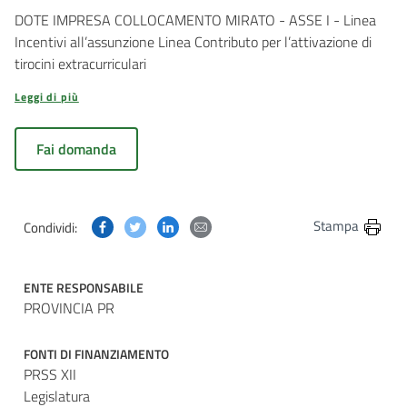
DOTE IMPRESA COLLOCAMENTO MIRATO - ASSE I - Linea
Incentivi all’assunzione Linea Contributo per l’attivazione di
tirocini extracurriculari
Leggi di più
Fai domanda
Condividi questa pagina su Facebook
Condividi questa pagina su Twitter
Condividi questa pagina su Linkedin
Condividi questa pagina via post
Stampa
Condividi:
ENTE RESPONSABILE
PROVINCIA PR
FONTI DI FINANZIAMENTO
PRSS XII
Legislatura