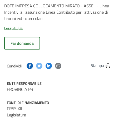
DOTE IMPRESA COLLOCAMENTO MIRATO - ASSE I - Linea
Incentivi all’assunzione Linea Contributo per l’attivazione di
tirocini extracurriculari
Leggi di più
Fai domanda
Condividi questa pagina su Facebook
Condividi questa pagina su Twitter
Condividi questa pagina su Linkedin
Condividi questa pagina via post
Stampa
Condividi:
ENTE RESPONSABILE
PROVINCIA PR
FONTI DI FINANZIAMENTO
PRSS XII
Legislatura