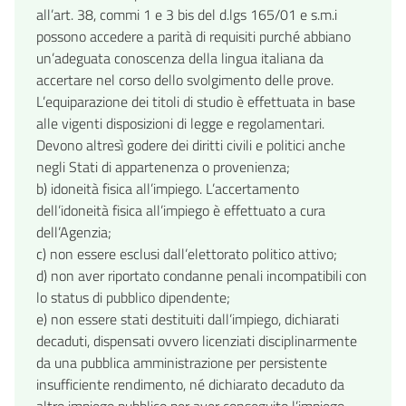
all’art. 38, commi 1 e 3 bis del d.lgs 165/01 e s.m.i
possono accedere a parità di requisiti purché abbiano
un’adeguata conoscenza della lingua italiana da
accertare nel corso dello svolgimento delle prove.
L’equiparazione dei titoli di studio è effettuata in base
alle vigenti disposizioni di legge e regolamentari.
Devono altresì godere dei diritti civili e politici anche
negli Stati di appartenenza o provenienza;
b) idoneità fisica all’impiego. L’accertamento
dell’idoneità fisica all’impiego è effettuato a cura
dell’Agenzia;
c) non essere esclusi dall’elettorato politico attivo;
d) non aver riportato condanne penali incompatibili con
lo status di pubblico dipendente;
e) non essere stati destituiti dall’impiego, dichiarati
decaduti, dispensati ovvero licenziati disciplinarmente
da una pubblica amministrazione per persistente
insufficiente rendimento, né dichiarato decaduto da
altro impiego pubblico per aver conseguito l’impiego