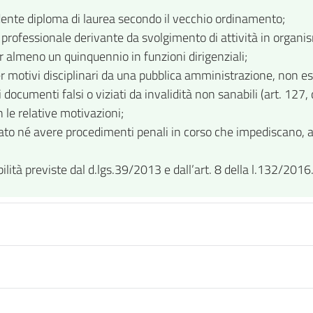
dente diploma di laurea secondo il vecchio ordinamento;
rofessionale derivante da svolgimento di attività in organism
per almeno un quinquennio in funzioni dirigenziali;
er motivi disciplinari da una pubblica amministrazione, non e
documenti falsi o viziati da invalidità non sanabili (art. 127,
n le relative motivazioni;
o né avere procedimenti penali in corso che impediscano, ai se
ilità previste dal d.lgs.39/2013 e dall’art. 8 della l.132/2016