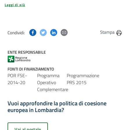
Leggi di più
Condividi questa pagina su Facebook
Condividi questa pagina su Twitter
Condividi questa pagina su Linkedin
Condividi questa pagina via post
Stampa
Condividi:
ENTE RESPONSABILE
FONTI DI FINANZIAMENTO
POR FSE-
Programma
Programmazione
2014-20
Operativo
PRS 2015
Complementare
Vuoi approfondire la politica di coesione
europea in Lombardia?
Vai al portale