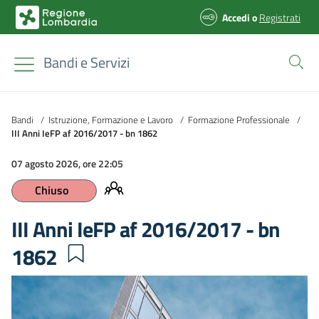
Accedi
o
Registrati
Bandi e Servizi
Bandi
/
Istruzione, Formazione e Lavoro
/
Formazione Professionale
/
III Anni IeFP af 2016/2017 - bn 1862
07 agosto 2026, ore 22:05
Chiuso
III Anni IeFP af 2016/2017 - bn
1862