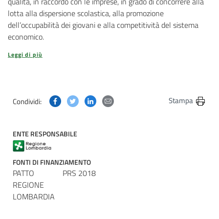
qualità, in raccordo con le imprese, in grado di concorrere alla
lotta alla dispersione scolastica, alla promozione
dell’occupabilità dei giovani e alla competitività del sistema
economico.
Leggi di più
Condividi questa pagina su Facebook
Condividi questa pagina su Twitter
Condividi questa pagina su Linkedin
Condividi questa pagina via post
Stampa
Condividi:
ENTE RESPONSABILE
FONTI DI FINANZIAMENTO
PATTO
PRS 2018
REGIONE
LOMBARDIA