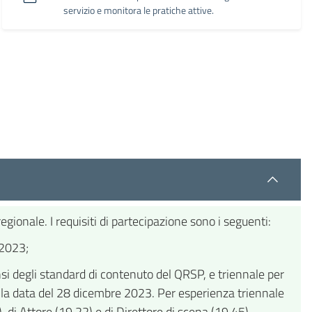
servizio e monitora le pratiche attive.
egionale. I requisiti di partecipazione sono i seguenti:
 2023;
nsi degli standard di contenuto del QRSP, e triennale per
alla data del 28 dicembre 2023. Per esperienza triennale
 di Attore (19.22) e di Direttore di scena (19.45).