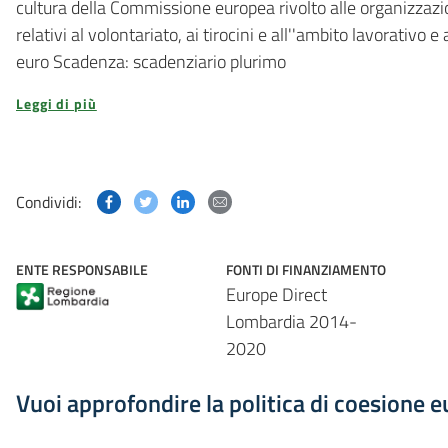
cultura della Commissione europea rivolto alle organizzazio
relativi al volontariato, ai tirocini e all''ambito lavorativo
euro Scadenza: scadenziario plurimo
Leggi di più
Condividi questa pagina su Facebook
Condividi questa pagina su Twitter
Condividi questa pagina su Linked
Condividi questa pagina via p
Condividi:
ENTE RESPONSABILE
FONTI DI FINANZIAMENTO
Europe Direct
Lombardia 2014-
2020
Vuoi approfondire la politica di coesione 