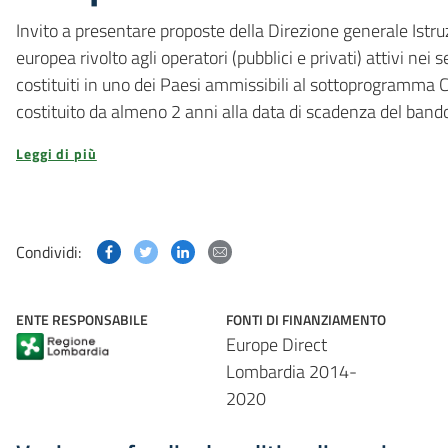
Invito a presentare proposte della Direzione generale Istr
europea rivolto agli operatori (pubblici e privati) attivi nei 
costituiti in uno dei Paesi ammissibili al sottoprogramma C
costituito da almeno 2 anni alla data di scadenza del band
Leggi di più
Condividi questa pagina su Facebook
Condividi questa pagina su Twitter
Condividi questa pagina su Linked
Condividi questa pagina via p
Condividi:
ENTE RESPONSABILE
FONTI DI FINANZIAMENTO
Europe Direct
Lombardia 2014-
2020