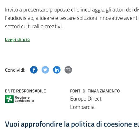
Invito a presentare proposte che incoraggia gli attori dei di
l’audiovisivo, a ideare e testare soluzioni innovative avent
settori culturali e creativi.
Leggi di più
Condividi questa pagina su Facebook
Condividi questa pagina su Twitter
Condividi questa pagina su Linked
Condividi questa pagina via p
Condividi:
ENTE RESPONSABILE
FONTI DI FINANZIAMENTO
Europe Direct
Lombardia
Vuoi approfondire la politica di coesione 