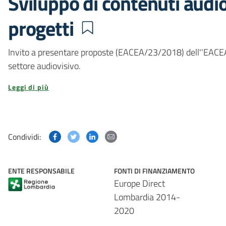
Sviluppo di contenuti audio
progetti
Invito a presentare proposte (EACEA/23/2018) dell''EACEA 
settore audiovisivo.
Leggi di più
Condividi questa pagina su Facebook
Condividi questa pagina su Twitter
Condividi questa pagina su Linked
Condividi questa pagina via p
Condividi:
ENTE RESPONSABILE
FONTI DI FINANZIAMENTO
Europe Direct
Lombardia 2014-
2020