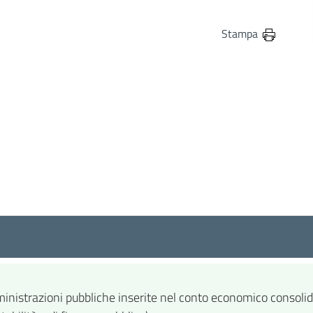
in
osta elettronica
Stampa
ministrazioni pubbliche inserite nel conto economico consolida