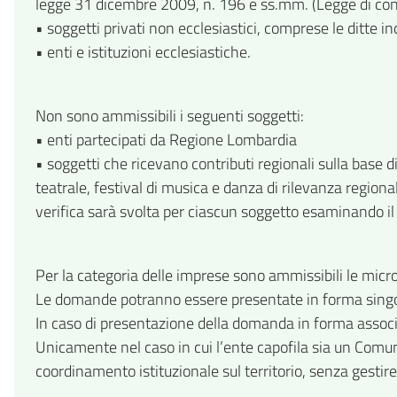
legge 31 dicembre 2009, n. 196 e ss.mm. (Legge di conta
• soggetti privati non ecclesiastici, comprese le ditte ind
• enti e istituzioni ecclesiastiche.
Non sono ammissibili i seguenti soggetti:
• enti partecipati da Regione Lombardia
• soggetti che ricevano contributi regionali sulla base 
teatrale, festival di musica e danza di rilevanza region
verifica sarà svolta per ciascun soggetto esaminando il 
Per la categoria delle imprese sono ammissibili le micr
Le domande potranno essere presentate in forma singola 
In caso di presentazione della domanda in forma associat
Unicamente nel caso in cui l’ente capofila sia un Comun
coordinamento istituzionale sul territorio, senza gestir