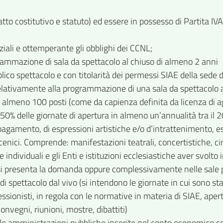
tto costitutivo e statuto) ed essere in possesso di Partita IVA
nziali e ottemperante gli obblighi dei CCNL;
rammazione di sala da spettacolo al chiuso di almeno 2 anni
ubblico spettacolo e con titolarità dei permessi SIAE della sed
 relativamente alla programmazione di una sala da spettacolo al
a almeno 100 posti (come da capienza definita da licenza di agib
0% delle giornate di apertura in almeno un’annualità tra il 20
agamento, di espressioni artistiche e/o d’intrattenimento, es
scenici. Comprende: manifestazioni teatrali, concertistiche,
te individuali e gli Enti e istituzioni ecclesiastiche aver svol
le si presenta la domanda oppure complessivamente nelle sale p
i spettacolo dal vivo (si intendono le giornate in cui sono sta
onisti, in regola con le normative in materia di SIAE, aperte 
 convegni, riunioni, mostre, dibattiti)
elle amministrazioni pubbliche inserite nel conto economico co