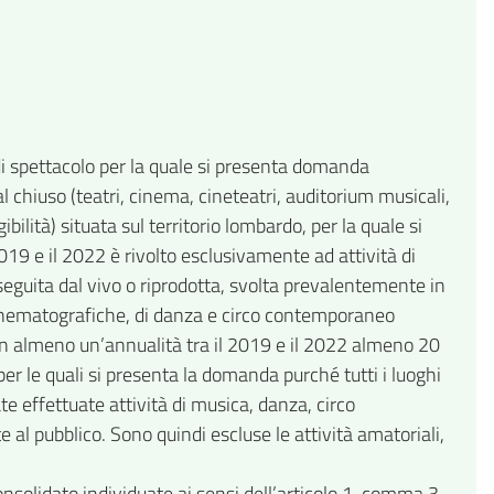
e di spettacolo per la quale si presenta domanda
 chiuso (teatri, cinema, cineteatri, auditorium musicali,
ilità) situata sul territorio lombardo, per la quale si
19 e il 2022 è rivolto esclusivamente ad attività di
eguita dal vivo o riprodotta, svolta prevalentemente in
 cinematografiche, di danza e circo contemporaneo
to in almeno un’annualità tra il 2019 e il 2022 almeno 20
er le quali si presenta la domanda purché tutti i luoghi
te effettuate attività di musica, danza, circo
al pubblico. Sono quindi escluse le attività amatoriali,
nsolidato individuate ai sensi dell’articolo 1, comma 3