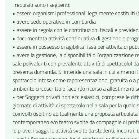
I requisiti sono i seguenti:
• essere organismi professionali legalmente costituiti (a
• avere sede operativa in Lombardia
• essere in regola con le contribuzioni fiscali e previde
• documentata attività continuativa di gestione e prog
• essere in possesso di agibilità fissa per attività di p
• avere la gestione, la disponibilità o l’organizzazione
sale polivalenti con prevalente attività di spettacolo) d
presenta domanda. Si intende una sala in cui almeno il 5
spettacolo intesa come rappresentazione, gratuita o a p
ambiente circoscritto e facendo ricorso a allestimenti 
• per Soggetti privati non ecclesiastici, comprese le dit
giornate di attività di spettacolo nella sala per la qua
coinvolti ospitino abitualmente una proposta articolata d
contemporaneo e/o teatro svolte da compagnie di professi
le prove, i saggi, le attività svolte da studenti, incontri,
• per le Amministrazioni locali rientranti nell’elenco d