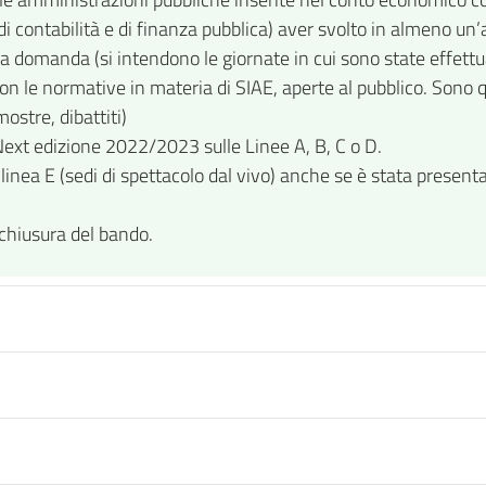
 contabilità e di finanza pubblica) aver svolto in almeno un’
ta la domanda (si intendono le giornate in cui sono state effet
n le normative in materia di SIAE, aperte al pubblico. Sono quin
mostre, dibattiti)
 Next edizione 2022/2023 sulle Linee A, B, C o D.
linea E (sedi di spettacolo dal vivo) anche se è stata presen
 chiusura del bando.