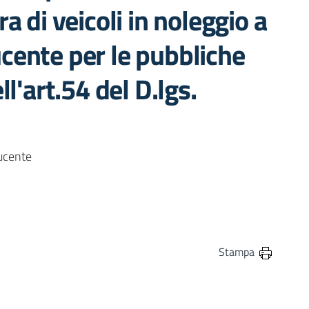
a di veicoli in noleggio a
cente per le pubbliche
l'art.54 del D.lgs.
ducente
in
osta elettronica
Stampa