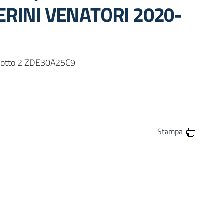
SERINI VENATORI 2020-
G lotto 2 ZDE30A25C9
in
osta elettronica
Stampa