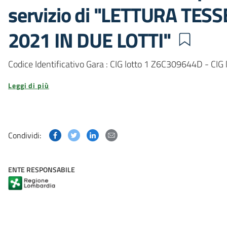
servizio di "LETTURA TES
2021 IN DUE LOTTI"
Codice Identificativo Gara : CIG lotto 1 Z6C309644D - CI
Leggi di più
Condividi questa pagina su Facebook
Condividi questa pagina su Twitter
Condividi questa pagina su Linked
Condividi questa pagina via p
Condividi:
ENTE RESPONSABILE