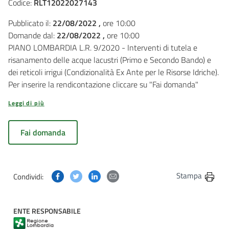
Codice:
RLT12022027143
Pubblicato il:
22/08/2022 ,
ore 10:00
Domande dal:
22/08/2022 ,
ore 10:00
PIANO LOMBARDIA L.R. 9/2020 - Interventi di tutela e
risanamento delle acque lacustri (Primo e Secondo Bando) e
dei reticoli irrigui (Condizionalità Ex Ante per le Risorse Idriche).
Per inserire la rendicontazione cliccare su "Fai domanda"
Leggi di più
Fai domanda
Condividi questa pagina su Facebook
Condividi questa pagina su Twitter
Condividi questa pagina su Linkedin
Condividi questa pagina via post
Stampa
Condividi:
ENTE RESPONSABILE