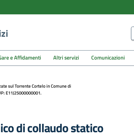
izi
C
Gare e Affidamenti
Altri servizi
Comunicazioni
zzate sul Torrente Cortelo in Comune di
 CUP: E11J25000000001.
co di collaudo statico