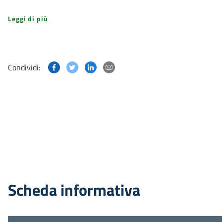
Leggi di più
Condividi questa pagina su Facebook
Condividi questa pagina su Twitter
Condividi questa pagina su Linked
Condividi questa pagina via p
Condividi:
Scheda informativa