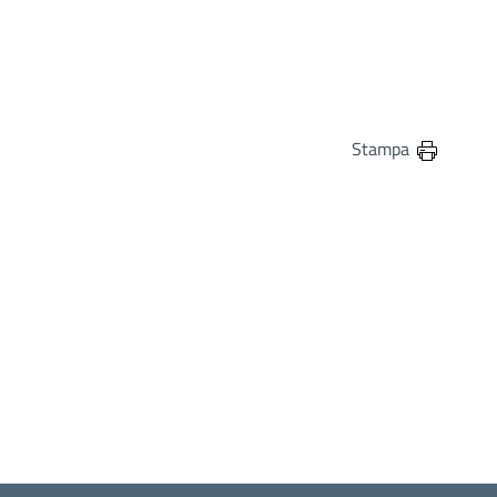
in
osta elettronica
Stampa