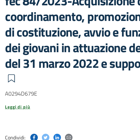
fec 84/2023-Acquisizione d
coordinamento, promozione
di costituzione, avvio e f
dei giovani in attuazione de
del 31 marzo 2022 e suppo
A0294D679E
Leggi di più
Condividi questa pagina su Facebook
Condividi questa pagina su Twitter
Condividi questa pagina su Linked
Condividi questa pagina via p
Condividi: