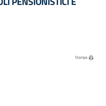
LI PENSIONISTICI E
in
osta elettronica
Stampa