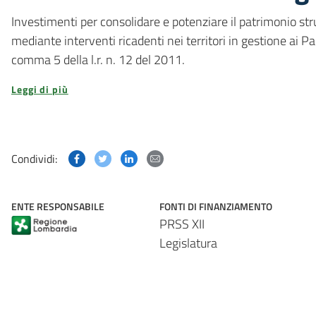
Investimenti per consolidare e potenziare il patrimonio stru
mediante interventi ricadenti nei territori in gestione ai Parc
comma 5 della l.r. n. 12 del 2011.
Leggi di più
Condividi questa pagina su Facebook
Condividi questa pagina su Twitter
Condividi questa pagina su Linked
Condividi questa pagina via p
Condividi:
ENTE RESPONSABILE
FONTI DI FINANZIAMENTO
PRSS XII
Legislatura