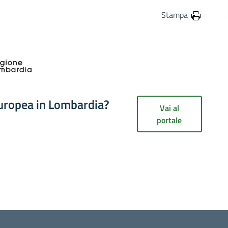
in
osta elettronica
Stampa
europea in Lombardia?
Vai al
portale