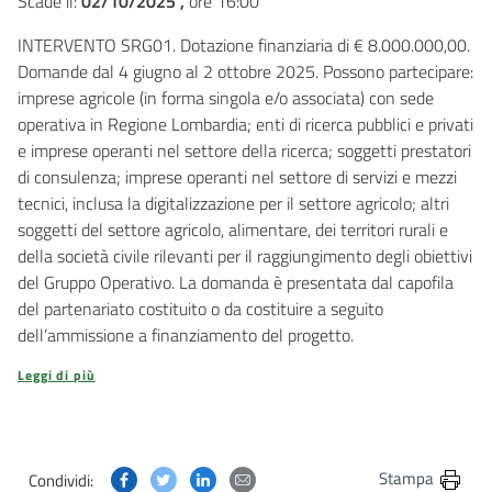
Scade il:
02/10/2025 ,
ore 16:00
INTERVENTO SRG01. Dotazione finanziaria di € 8.000.000,00.
Domande dal 4 giugno al 2 ottobre 2025. Possono partecipare:
imprese agricole (in forma singola e/o associata) con sede
operativa in Regione Lombardia; enti di ricerca pubblici e privati
e imprese operanti nel settore della ricerca; soggetti prestatori
di consulenza; imprese operanti nel settore di servizi e mezzi
tecnici, inclusa la digitalizzazione per il settore agricolo; altri
soggetti del settore agricolo, alimentare, dei territori rurali e
della società civile rilevanti per il raggiungimento degli obiettivi
del Gruppo Operativo. La domanda è presentata dal capofila
del partenariato costituito o da costituire a seguito
dell’ammissione a finanziamento del progetto.
Leggi di più
Condividi questa pagina su Facebook
Condividi questa pagina su Twitter
Condividi questa pagina su Linkedin
Condividi questa pagina via post
Stampa
Condividi: