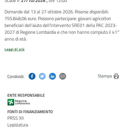
Scade il:
27/10/2026 ,
ore 12:00
Domande dal 13 al 27 ottobre 2026. Risorse disponibili:
755.848,06 euro. Possono partecipare: giovani agricoltori
beneficiari dell’aiuto dell’Intervento SRE01 della PAC 2023-
2027 di Regione Lombardia e che non hanno compiuto il 41°
anno di età.
Leggi di più
Condividi questa pagina su Facebook
Condividi questa pagina su Twitter
Condividi questa pagina su Linkedin
Condividi questa pagina via post
Stampa
Condividi:
ENTE RESPONSABILE
FONTI DI FINANZIAMENTO
PRSS XII
Legislatura