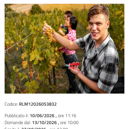
Codice:
RLM12026053832
Pubblicato il:
10/06/2026 ,
ore 11:16
Domande dal:
13/10/2026 ,
ore 10:00