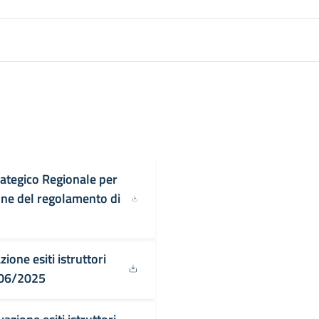
rategico Regionale per
one del regolamento di
one esiti istruttori
/06/2025